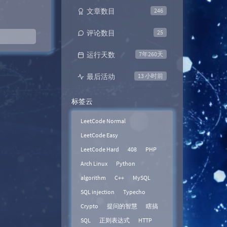
文章数目
246
评论数目
25
运行天数
7年260天
最后活动
13 小时前
标签云
LeetCode Normal
LeetCode Easy
LeetCode Hard
408
PHP
Arch Linux
Python
algorithm
C++
MySQL
SQL injection
Typecho
Crypto
提问的智慧
瞎搞
SQL
正则表达式
HTTP