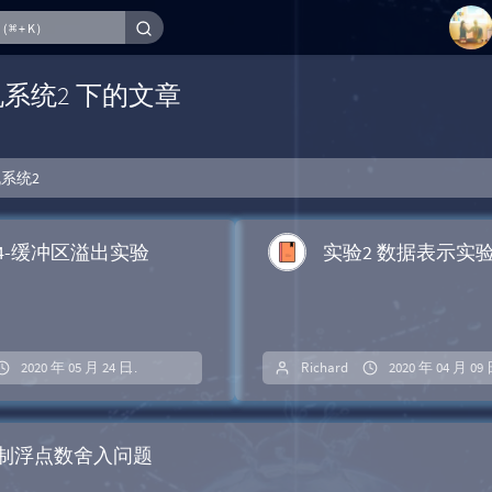
1
2
机系统2 下的文章
3
4
5
系统2
6
7
4-缓冲区溢出实验
实验2 数据表示实
8
9
10
2020 年 05 月 24 日
暂无评论
Richard
2020 年 04 月 09
制浮点数舍入问题