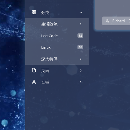
关于我
分类
留言本
Richard
生活随笔
LeetCode
82
Linux
10
深大特供
页面
链接库
友链
留言板
Apeng
时光机
Decade
归档栏
Alikas
Ming