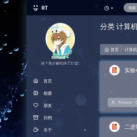
RT
分类 计算
首页
计算机
Richard
诶？简介被吃掉了Σ(°Д°;
实验
首页
相册
Richard
朋友
归档
二进
关于