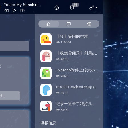
You're My Sunshine
新
- 小瀬村晶
ヨスガノソラ メインテーマ -記憶-
市川淳
You're My Sunshine
小瀬村晶
热
最
随
海边落日
Lcz-Sv
门
新
机
文
评
文
【转】提问的智慧
Tyndall
Youzee Music
章
论
章
浏
115044
第1026号石碑
福合埕在逃牛肉丸
览
次
【枫燃异闻录】利用python爬取Bangumi评分
0001
Hiroyuki Sawano
数:
浏
4875
FINAL ONE
Haruka Nakamura
览
验
次
Typecho附件上传大小限制修改
Light Dance
小瀬村晶
数:
浏
4068
览
Forest Mixtape
Christina Kuong
次
BUUCTF-web writeup (更新中)
晓虹
夏小调
数:
浏
4015
 日
暂无评论
览
次
记录一道卡了我好几天的题目
数:
浏
3343
览
次
博客信息
数: