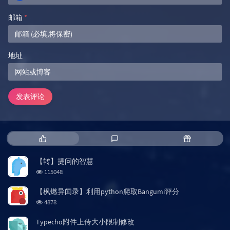
邮箱
*
地址
发表评论
热
最
随
门
新
机
文
评
文
【转】提问的智慧
章
论
章
浏
115048
览
次
【枫燃异闻录】利用python爬取Bangumi评分
数:
浏
4878
览
次
Typecho附件上传大小限制修改
数: