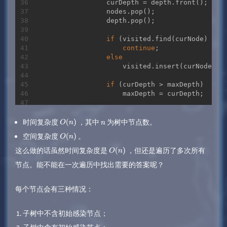
                curDepth = depth.front();

                nodes.pop();

                depth.pop();

if
 (visited.find(curNode) != v
continue
;

else
                    visited.insert(curNode);

if
 (curDepth > maxDepth)

                    maxDepth = curDepth;

for
 (
const
auto
 &next : graph[
                    nodes.push(next);

时间复杂度
，其中
为树中节点数。
O
(
n
)
n
                    depth.push(curDepth + 
1
);

空间复杂度
​ 。
O
(
n
)
                }

            }

这么做的话虽然时间复杂度是
，但还是遍历了多次所有
O
(
n
)
节点。能不能在一次遍历中找出需要的答案呢？
return
 maxDepth;

        };

每个节点会有三种情况：
        dfs(root);

return
 bfs();

    }

子树中不含初始感染节点；