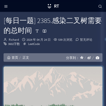
RT
[每日一题] 2385.感染二叉树需要
的总时间
博
发
Richard
2024 年 04 月 24 日
539 次浏览
暂无评论
主：
布
分
3602字数
LeetCode
时
类：
间：
首页
正文
分享到：