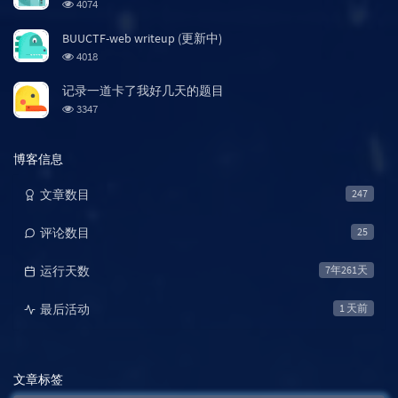
浏
4074
览
次
BUUCTF-web writeup (更新中)
数:
浏
4018
览
次
记录一道卡了我好几天的题目
数:
浏
3347
览
次
数:
博客信息
文章数目
247
评论数目
25
运行天数
7年261天
最后活动
1 天前
文章标签