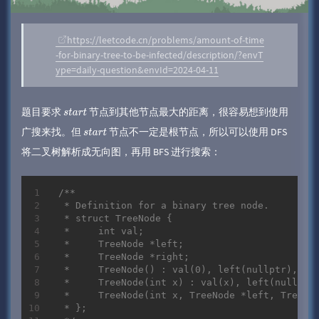
https://leetcode.cn/problems/amount-of-time
-for-binary-tree-to-be-infected/description/?envT
ype=daily-question&envId=2024-04-11
题目要求
节点到其他节点最大的距离，很容易想到使用
s
t
a
r
t
广搜来找。但
节点不一定是根节点，所以可以使用 DFS
s
t
a
r
t
将二叉树解析成无向图，再用 BFS 进行搜索：
/**

 * Definition for a binary tree node.

 * struct TreeNode {

 *     int val;

 *     TreeNode *left;

 *     TreeNode *right;

 *     TreeNode() : val(0), left(nullptr), rig
 *     TreeNode(int x) : val(x), left(nullptr)
 *     TreeNode(int x, TreeNode *left, TreeNod
 * };
