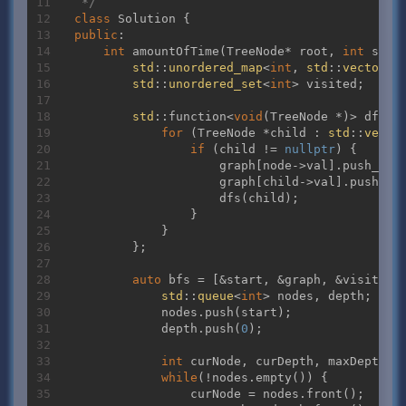
 */
class
Solution
 {
public
:

int
amountOfTime
(TreeNode* root, 
int
 star
std
::
unordered_map
<
int
, 
std
::
vector
<
i
std
::
unordered_set
<
int
> visited;

std
::function<
void
(TreeNode *)> dfs = 
for
 (TreeNode *child : 
std
::
vecto
if
 (child != 
nullptr
) {

                    graph[node->val].push_back
                    graph[child->val].push_bac
                    dfs(child);

                }

            }

        };

auto
 bfs = [&start, &graph, &visited] 
std
::
queue
<
int
> nodes, depth;

            nodes.push(start);

            depth.push(
0
);

int
 curNode, curDepth, maxDepth =
while
(!nodes.empty()) {

                curNode = nodes.front();
