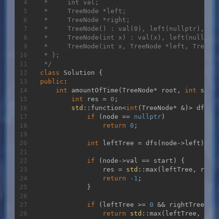
 *     int val;

 *     TreeNode *left;

 *     TreeNode *right;

 *     TreeNode() : val(0), left(nullptr), rig
 *     TreeNode(int x) : val(x), left(nullptr)
 *     TreeNode(int x, TreeNode *left, TreeNod
 * };

 */
class
Solution
 {
public
:

int
amountOfTime
(TreeNode* root, 
int
 star
int
 res = 
0
;

std
::function<
int
(TreeNode* &)> dfs = 
if
 (node == 
nullptr
)

return
0
;

int
 leftTree = dfs(node->left), ri
if
 (node->val == start) {

                res = 
std
::max(leftTree, right
return
-1
;

            }

if
 (leftTree >= 
0
 && rightTree >=
return
std
::max(leftTree, rig