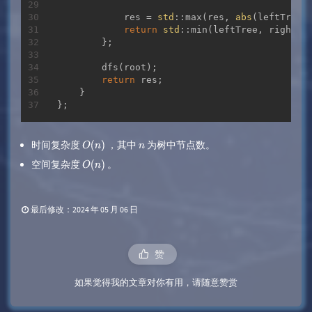
            res = 
std
::max(res, 
abs
(leftTree -
return
std
::min(leftTree, rightTr
        };

        dfs(root);

return
 res;

    }

时间复杂度
，其中
为树中节点数。
O
(
n
)
n
空间复杂度
​ 。
O
(
n
)
最后修改：2024 年 05 月 06 日
赞
如果觉得我的文章对你有用，请随意赞赏