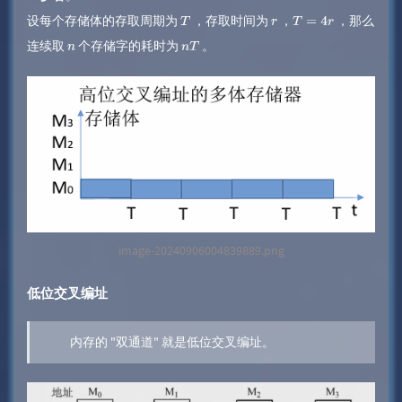
设每个存储体的存取周期为
，存取时间为
，
，那么
T
r
T
=
4
r
连续取
个存储字的耗时为
。
n
n
T
image-20240906004839889.png
低位交叉编址
内存的 "双通道" 就是低位交叉编址。