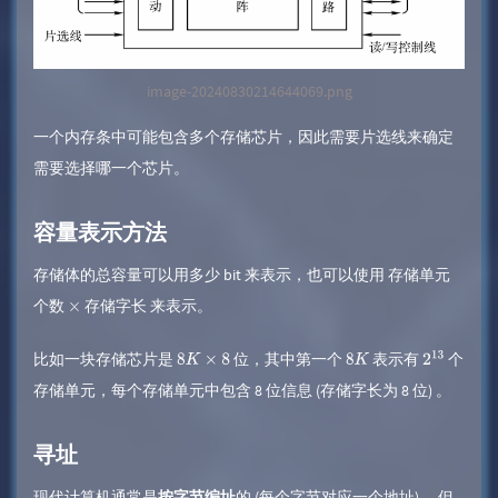
image-20240830214644069.png
一个内存条中可能包含多个存储芯片，因此需要片选线来确定
需要选择哪一个芯片。
容量表示方法
存储体的总容量可以用多少 bit 来表示，也可以使用 存储单元
个数
​ 存储字长 来表示。
×
比如一块存储芯片是
位，其中第一个
表示有
​ 个
8
K
×
8
8
K
2
1
存储单元，每个存储单元中包含 8 位信息 (存储字长为 8 位) 。
3
寻址
现代计算机通常是
按字节编址
的 (每个字节对应一个地址) ，但