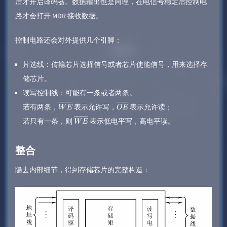
后才开启译码器。数据输出也是同理，在电信号稳定后控制电
路才会打开 MDR 接收数据。
控制电路还会对外提供几个引脚：
片选线：传输芯片选择信号或者芯片使能信号，用来选择存
储芯片。
读写控制线：可能有一条或者两条。
若有两条，
表示允许写，
表示允许读；
W
E
¯
O
E
若只有一条，则
​ 表示低电平写，高电平读。
W
E
¯
¯
整合
隐去内部细节，得到存储芯片的完整构造：