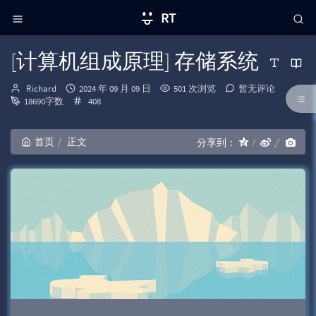
RT
[计算机组成原理] 存储系统
博
发
Richard
2024 年 09 月 09 日
501 次浏览
暂无评论
主：
布
分
18690字数
408
时
类：
间：
首页
正文
分享到：