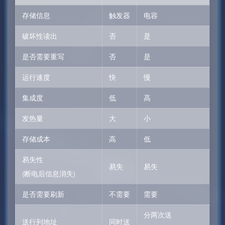
存储信息
触发器
电容
破坏性读出
否
是
是否需要重写
否
是
运行速度
快
慢
集成度
低
高
发热量
大
小
存储成本
高
低
易失性
易失
易失
(断电后信息消失)
是否需要刷新
不需要
需要
分两次送
送行列地址
同时送