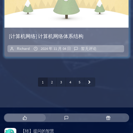
[计算机网络] 计算机网络体系结构
Richard
2024 年 11 月 04 日
暂无评论
1
2
3
4
5
热
最
随
门
新
机
文
评
文
【转】提问的智慧