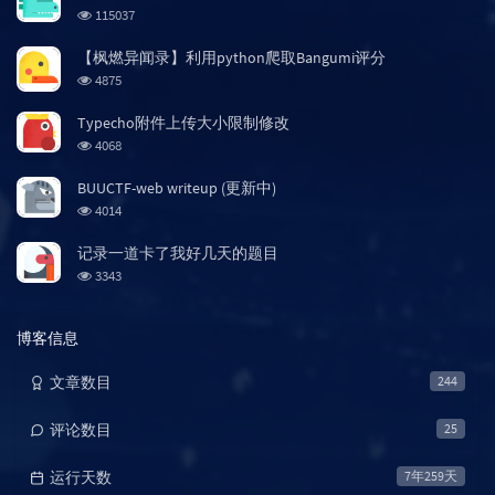
章
论
章
浏
115037
览
次
【枫燃异闻录】利用python爬取Bangumi评分
数:
浏
4875
览
次
Typecho附件上传大小限制修改
数:
浏
4068
览
次
BUUCTF-web writeup (更新中)
数:
浏
4014
览
次
记录一道卡了我好几天的题目
数:
浏
3343
览
次
数:
博客信息
文章数目
244
评论数目
25
运行天数
7年259天